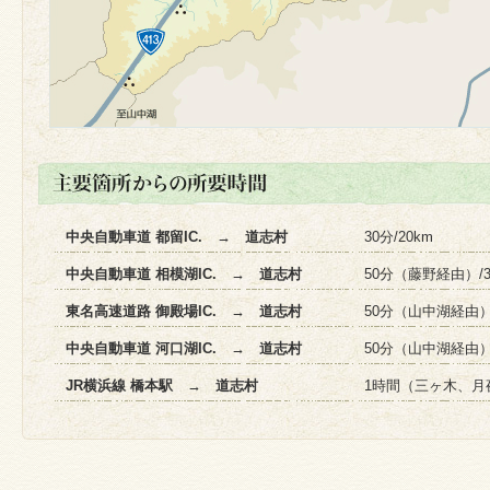
中央自動車道 都留IC. → 道志村
30分/20km
中央自動車道 相模湖IC. → 道志村
50分（藤野経由）/3
東名高速道路 御殿場IC. → 道志村
50分（山中湖経由）/
中央自動車道 河口湖IC. → 道志村
50分（山中湖経由）/
JR横浜線 橋本駅 → 道志村
1時間（三ヶ木、月夜